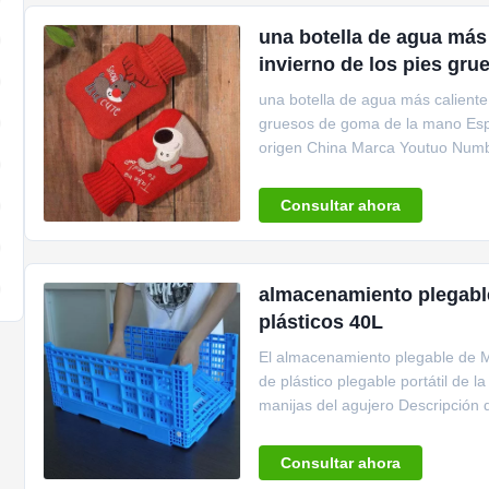
una botella de agua más 
invierno de los pies gr
una botella de agua más caliente 
gruesos de goma de la mano Espec
origen China Marca Youtuo Numb
de goma Material ...
Consultar ahora
almacenamiento plegable
plásticos 40L
El almacenamiento plegable de M
de plástico plegable portátil de 
manijas del agujero Descripción 
tienda de la verdura ...
Consultar ahora