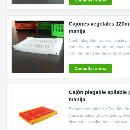
Consultar ahora
Cajones vegetales 120m 
manija
Cesta plegable material plástica
comida que acampa que hace comp
comida, de usted de compra pue
como la comida, la fruta ...
Consultar ahora
Cajón plegable apilable 
manija
Plegamiento plástico Toy Kids Stor
Característica de producto:1. A
diversas misceláneas caseras del
del almacenamiento ...