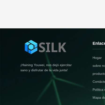
Enlac
Hogar
¡Haining Youwei, nos dejó ejercitar
sobre n
sano y disfrutar de la vida junta!
product
Contáct
Política
Mapa del