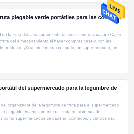
fruta plegable verde portátiles para las compras
til de la fruta del almacenamiento el hacer compras casero Cajón
la fruta del almacenamiento el hacer compras casero con las
de producto: ¡Si usted tiene un colmado, un supermercado, una
portátil del supermercado para la legumbre de
g del organizador de la legumbre de fruta para el supermercado
sta plegable es ampliamente utilizada en sistemas de
tales como supermercados de cadena, colmados, y centros de