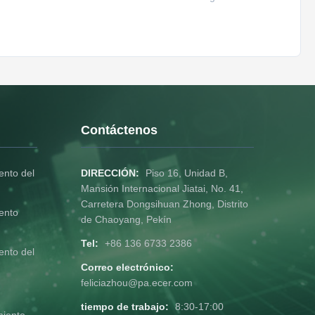
Contáctenos
nto del
DIRECCIÓN:
Piso 16, Unidad B,
Mansión Internacional Jiatai, No. 41,
Carretera Dongsihuan Zhong, Distrito
ento
de Chaoyang, Pekín
Tel:
+86 136 6733 2386
nto del
Correo electrónico:
feliciazhou@pa.ecer.com
tiempo de trabajo:
8:30-17:00