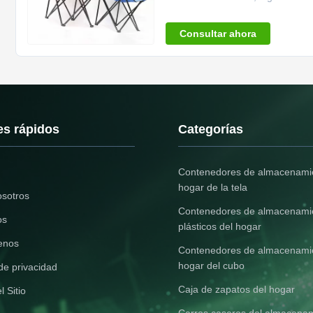
del perfekt del ...
Consultar ahora
es rápidos
Categorías
Contenedores de almacenamie
hogar de la tela
osotros
Contenedores de almacenami
os
plásticos del hogar
enos
Contenedores de almacenamie
hogar del cubo
 de privacidad
Caja de zapatos del hogar
 Sitio