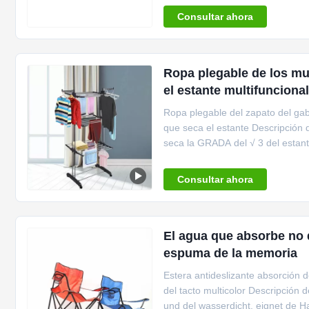
Consultar ahora
Ropa plegable de los mu
el estante multifuncional
Ropa plegable del zapato del gab
que seca el estante Descripción 
seca la GRADA del √ 3 del estan
laterales para las ...
Consultar ahora
El agua que absorbe no d
espuma de la memoria
Estera antideslizante absorción 
del tacto multicolor Descripción 
und del wasserdicht, eignet de 