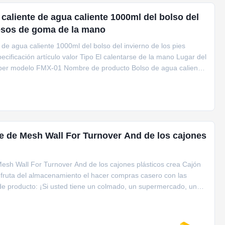
caliente de agua caliente 1000ml del bolso del
uesos de goma de la mano
de agua caliente 1000ml del bolso del invierno de los pies
ificación artículo valor Tipo El calentarse de la mano Lugar del
er modelo FMX-01 Nombre de producto Bolso de agua caliente
 de Mesh Wall For Turnover And de los cajones
esh Wall For Turnover And de los cajones plásticos crea Cajón
la fruta del almacenamiento el hacer compras casero con las
de producto: ¡Si usted tiene un colmado, un supermercado, una