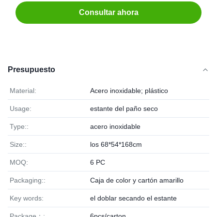
Consultar ahora
Presupuesto
Material:
Acero inoxidable; plástico
Usage:
estante del paño seco
Type::
acero inoxidable
Size::
los 68*54*168cm
MOQ:
6 PC
Packaging::
Caja de color y cartón amarillo
Key words:
el doblar secando el estante
Package：:
6pcs/carton