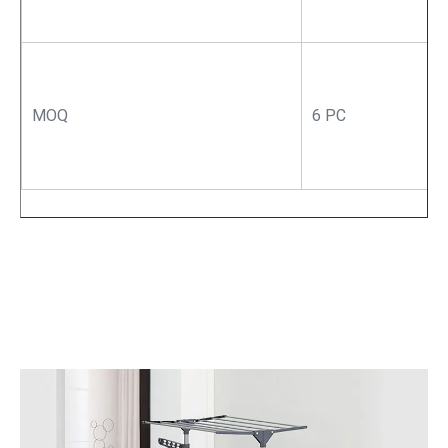
MOQ
6 PC