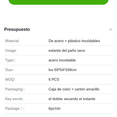
Presupuesto
Material:
De acero + plástico inoxidables
Usage:
estante del paño seco
Type::
acero inoxidable
Size::
los 68*54*168cm
MOQ:
6 PCS
Packaging::
Caja de color + cartón amarillo
Key words:
el doblar secando el estante
Package：:
6pc/ctn