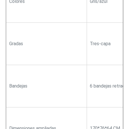
Colores
Gris/azul
Gradas
Tres-capa
Bandejas
6 bandejas retract
Dimensiones ampliadas
170*76*64 CM