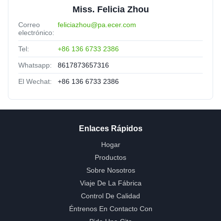
Miss. Felicia Zhou
Correo
feliciazhou@pa.ecer.com
electrónico:
Tel:
+86 136 6733 2386
Whatsapp:
8617873657316
El Wechat:
+86 136 6733 2386
Enlaces Rápidos
Hogar
Productos
Sobre Nosotros
Viaje De La Fábrica
Control De Calidad
Éntrenos En Contacto Con