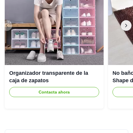
Organizador transparente de la
No baño
caja de zapatos
Shape de
Contacta ahora