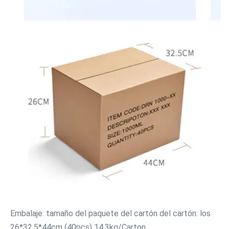
Embalaje: tamaño del paquete del cartón del cartón: los 
26*32.5*44cm (40pcs) 14.3kg/Carton