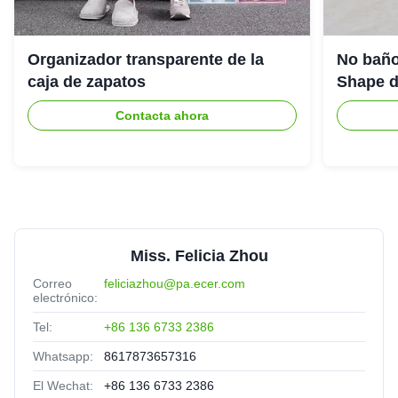
Organizador transparente de la
No baño
caja de zapatos
Shape de
Contacta ahora
Miss. Felicia Zhou
Correo
feliciazhou@pa.ecer.com
electrónico:
Tel:
+86 136 6733 2386
Whatsapp:
8617873657316
El Wechat:
+86 136 6733 2386