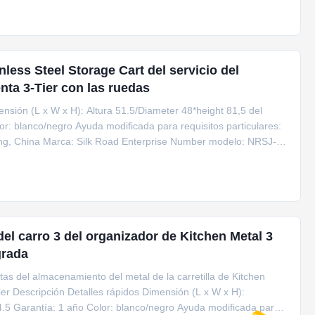
nless Steel Storage Cart del servicio del
nta 3-Tier con las ruedas
ensión (L x W x H): Altura 51.5/Diameter 48*height 81,5 del
or: blanco/negro Ayuda modificada para requisitos particulares:
g, China Marca: Silk Road Enterprise Number modelo: NRSJ-
el carro 3 del organizador de Kitchen Metal 3
grada
as del almacenamiento del metal de la carretilla de Kitchen
-Tier Descripción Detalles rápidos Dimensión (L x W x H):
.5 Garantía: 1 año Color: blanco/negro Ayuda modificada para