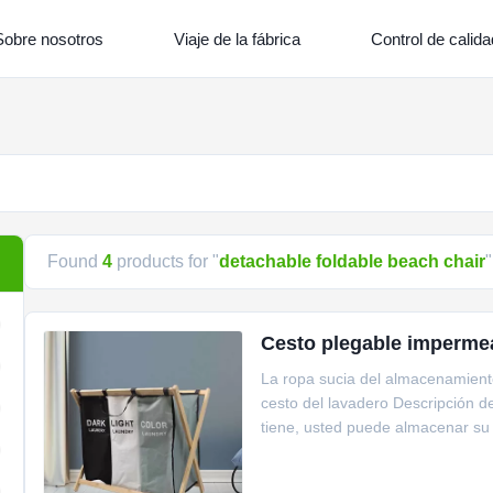
Sobre nosotros
Viaje de la fábrica
Control de calida
Found
4
products for "
detachable foldable beach chair
"
Cesto plegable impermea
La ropa sucia del almacenamiento
cesto del lavadero Descripción d
tiene, usted puede almacenar su 
cesta de ropa sucia ...