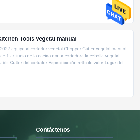
Kitchen Tools vegetal manual
 2022 equipa al cortador vegetal Chopper Cutter vegetal manual
e 1 artilugio de la cocina dan a cortadora la cebolla vegetal
le Cutter del cortador Especificación artículo valor Lugar del
Contáctenos