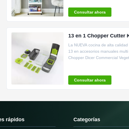
requisitos particulares: ...
Consultar ahora
13 en 1 Chopper Cutter 
La NUEVA cocina de alta calidad
13 en accesorios manuales multi d
Chopper Dicer Commercial Vegetab
origen China ...
Consultar ahora
es rápidos
Categorías