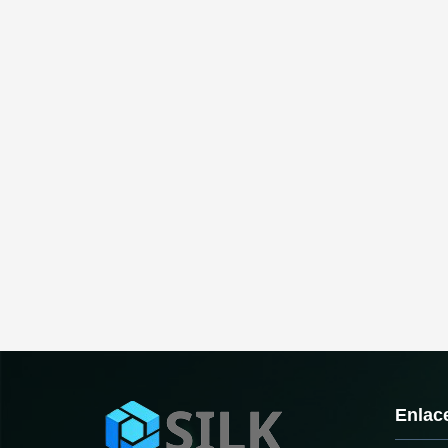
Enlac