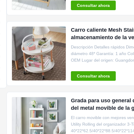
Consultar ahora
Carro caliente Mesh Stai
almacenamiento de la ve
Descripción Detalles rápidos Dim
diámetro 48* Garantía: 1 año Col
OEM Lugar del origen: Guangdon
TC302Y/303Y Uso: ...
Consultar ahora
Grada para uso general d
del metal movible de la 
El carro movible con mejores vent
Utility Rolling del organizador 3
40*22*62.5/40*22*88.5/40*22*114