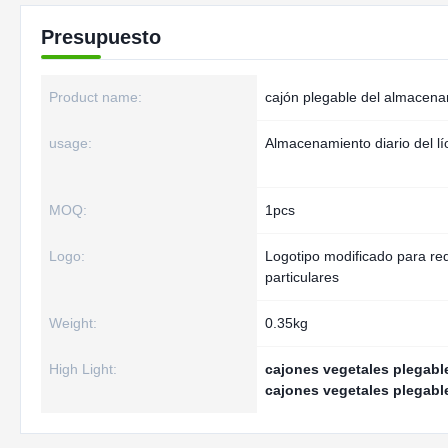
Presupuesto
Product name:
cajón plegable del almacen
usage:
Almacenamiento diario del lí
MOQ:
1pcs
Logo:
Logotipo modificado para req
particulares
Weight:
0.35kg
High Light:
cajones vegetales plegab
cajones vegetales plegabl