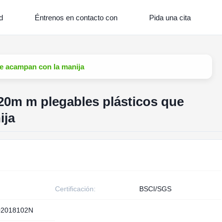
d
Éntrenos en contacto con
Pida una cita
ue acampan con la manija
20m m plegables plásticos que
ija
Certificación:
BSCI/SGS
02018102N