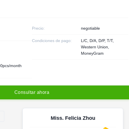
Precio:
negotiable
Condiciones de pago:
L/C, D/A, D/P, T/T,
Western Union,
MoneyGram
0pcs/month
C
o
n
s
u
l
t
a
r
a
h
o
r
a
Miss. Felicia Zhou