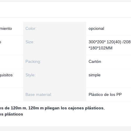
amiento
Color:
opcional
o
Size:
300*200* 120(40) /208
*180*102MM
Packing:
Cartón
uisitos
Style:
simple
Base material:
Plástico de los PP
les de 120m m
,
120m m pliegan los cajones plásticos
,
es plásticos