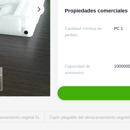
Propiedades comerciales
Cantidad mínima de
PC 1
pedido:
Capacidad de
1000000
suministro:
cenamiento vegetal 5L
Cajón plegable del almacenamiento vegetal