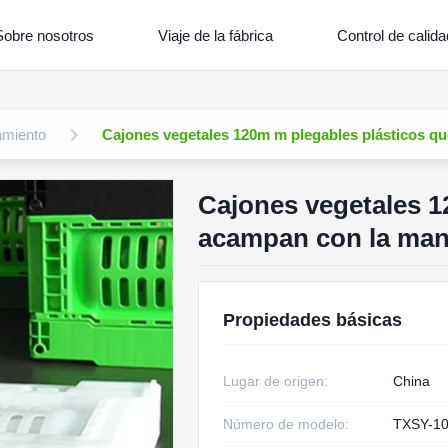
Sobre nosotros
Viaje de la fábrica
Control de calida
amiento
Cajones vegetales 120m m plegables plásticos q
Cajones vegetales 1
acampan con la man
Propiedades básicas
Lugar de origen:
China
Número de modelo:
TXSY-1