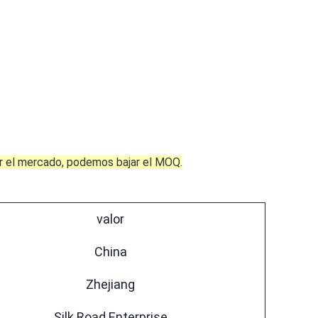
ar el mercado, podemos bajar el MOQ.
valor
China
Zhejiang
Silk Road Enterprise