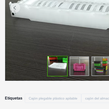
Etiquetas
Cajón plegable plástico apilable
cajón del alma