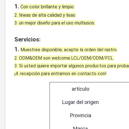
1. 
Con color brillante y limpio.
2. líneas de alta calidad y lisas.
3. un mejor diseño para el uso multiusos.
Servicios:
1. 
Muestree disponible; acepte la orden del rastro.
2. ODM&OEM son welcome.LCL/OEM/ODM/FCL.
3. Si usted quiere importar algunos productos para prob
¡4. recepción para entrarnos en contacto con!
artículo
Lugar del origen
Provincia
Marca