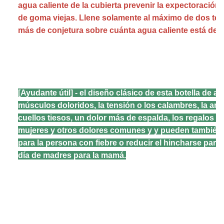
agua caliente de la cubierta prevenir la expectoración
de goma viejas. Llene solamente al máximo de dos terc
más de conjetura sobre cuánta agua caliente está dent
[Ayudante útil] - el diseño clásico de esta botella de ag
músculos doloridos, la tensión o los calambres, la artrit
cuellos tiesos, un dolor más de espalda, los regalos p
mujeres y otros dolores comunes y y pueden también d
para la persona con fiebre o reducir el hincharse para 
día de madres para la mamá.