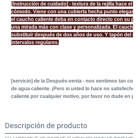
[Instrucción de cuidado] - textura de la rejilla hace el
cómodo. Viene con una cubierta hecha punto elegante d
el caucho caliente deba en contacto directo con su pie
una mirada más con clase y personalizada. El caucho ca
substituir después de dos años de uso. Y tapón del con
intervalos regulares.
[servicio] de la Después-venta - nos sentimos tan conf
de agua caliente. ¡Pero si usted lo hace no satisfecho 
caliente por cualquier motivo, por favor no dude en 
Descripción de producto