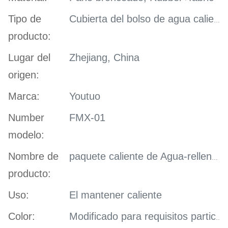
Tipo de
Cubierta del bolso de agua caliente
producto:
Lugar del
Zhejiang, China
origen:
Marca:
Youtuo
Number
FMX-01
modelo:
Nombre de
paquete caliente de Agua-relleno del calor del silicón del bolso caliente de goma de la botella de agua caliente
producto:
Uso:
El mantener caliente
Color:
Modificado para requisitos particulares