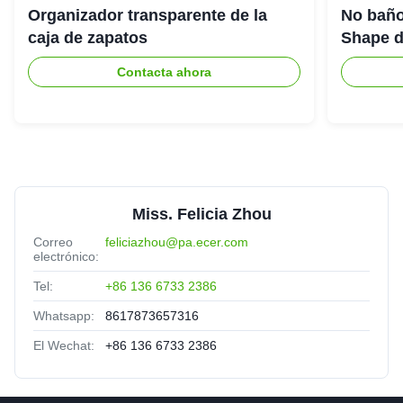
Organizador transparente de la
No baño
caja de zapatos
Shape de
Contacta ahora
Miss. Felicia Zhou
Correo
feliciazhou@pa.ecer.com
electrónico:
Tel:
+86 136 6733 2386
Whatsapp:
8617873657316
El Wechat:
+86 136 6733 2386