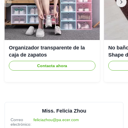
Organizador transparente de la
No baño
caja de zapatos
Shape de
Contacta ahora
Miss. Felicia Zhou
Correo
feliciazhou@pa.ecer.com
electrónico: