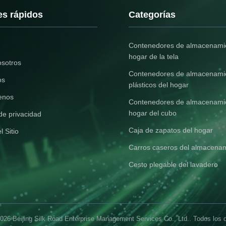
es rápidos
Categorías
Contenedores de almacenamie
hogar de la tela
osotros
Contenedores de almacenami
os
plásticos del hogar
enos
Contenedores de almacenamie
hogar del cubo
 de privacidad
Caja de zapatos del hogar
 Sitio
Carros caseros del almacena
Cesto plegable del lavadero
2026 Beijing Silk Road Enterprise Management Services Co., Ltd.. Todos los 