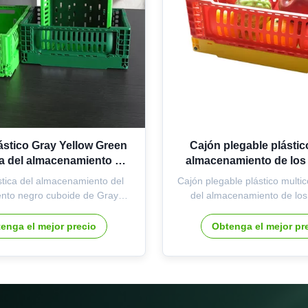
ástico Gray Yellow Green
Cajón plegable plástic
ta del almacenamiento del
almacenamiento de los 
iento moderno cuboide
categoría alimenticia m
stica del almacenamiento del
Cajón plegable plástico multic
nto negro cuboide de Gray
del almacenamiento de los
Green Modern Simple Cesta
categoría alimenticia Espec
ca del almacenamiento del
Nombre de producto Cajón pl
enga el mejor precio
Obtenga el mejor pr
nto simple moderno cuboide
almacenamiento Color C
ica de producto:1. hecho de la
opcionales a elegir Tama
limenticia PP plástico, seguro,
abierto: 300*200*120m m 
 insípido, puede almacenar ...
300*200*40m m Uso Almac
casero, ...