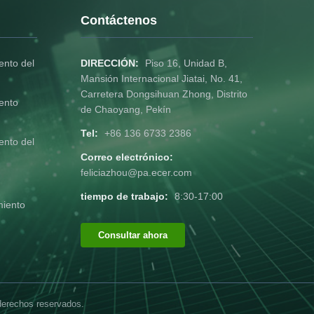
Contáctenos
nto del
DIRECCIÓN:
Piso 16, Unidad B,
Mansión Internacional Jiatai, No. 41,
Carretera Dongsihuan Zhong, Distrito
ento
de Chaoyang, Pekín
Tel:
+86 136 6733 2386
nto del
Correo electrónico:
feliciazhou@pa.ecer.com
tiempo de trabajo:
8:30-17:00
miento
Consultar ahora
derechos reservados.