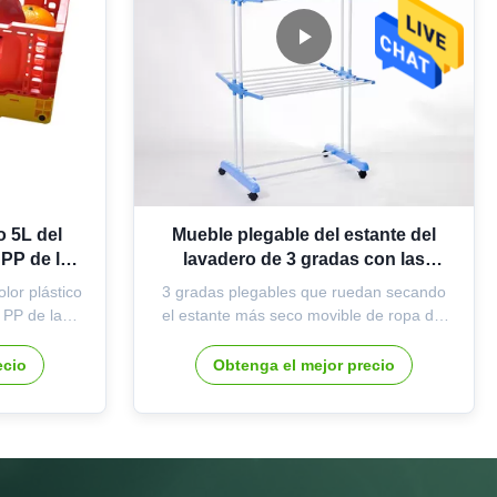
o 5L del
Mueble plegable del estante del
PP de la
lavadero de 3 gradas con las
ulticolor
ruedas y los ganchos
olor plástico
3 gradas plegables que ruedan secando
 PP de la
el estante más seco movible de ropa del
ificación
estante del lavadero con las ruedas y los
ástico del
ganchos Descripción de producto Viste el
ecio
Obtenga el mejor precio
olores
estante de sequía LA GRADA 3 VISTE EL
ño Tamaño
SECADO DE ÁREA: 6 bandejas
doblados:
retractables y 2 alas laterales para las
enamiento
toallas, los calcetines, las ...