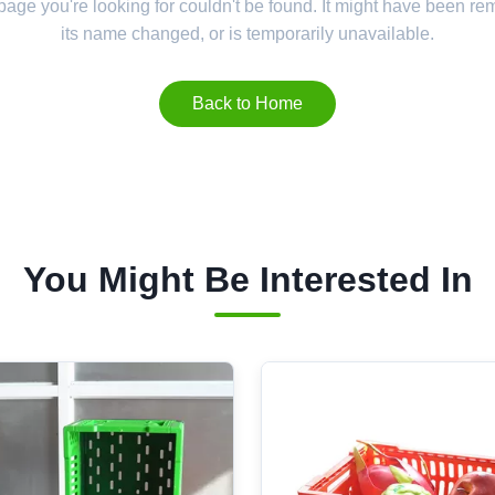
 page you're looking for couldn't be found. It might have been r
its name changed, or is temporarily unavailable.
Back to Home
You Might Be Interested In