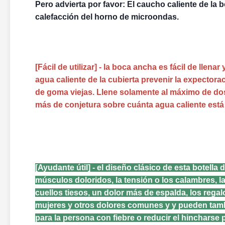
Pero advierta por favor: El caucho caliente de la b
calefacción del horno de microondas.
[Fácil de utilizar] - la boca ancha es fácil de llenar 
agua caliente de la cubierta prevenir la expectora
de goma viejas. Llene solamente al máximo de dos
más de conjetura sobre cuánta agua caliente está
[Ayudante útil] - el diseño clásico de esta botella 
músculos doloridos, la tensión o los calambres, la a
cuellos tiesos, un dolor más de espalda, los regal
mujeres y otros dolores comunes y y pueden tamb
para la persona con fiebre o reducir el hincharse 