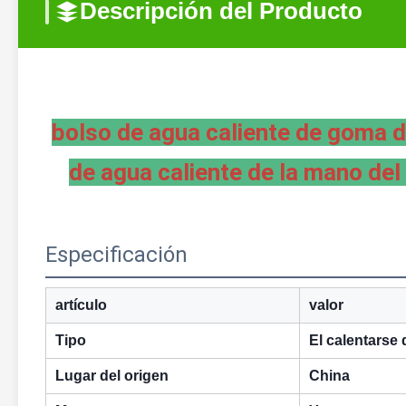
Descripción del Producto
bolso de agua caliente de goma de
de agua caliente de la mano del
Especificación
artículo
valor
Tipo
El calentarse
Lugar del origen
China