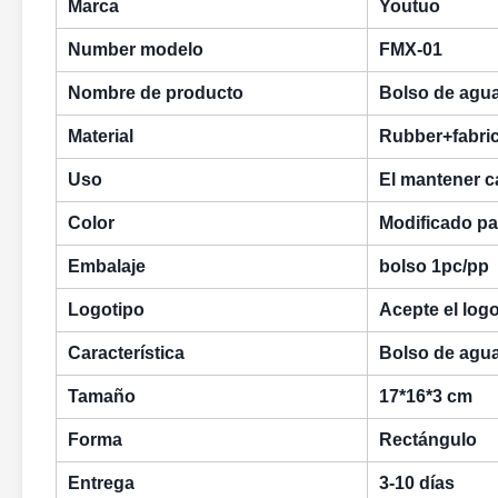
Marca
Youtuo
Number modelo
FMX-01
Nombre de producto
Bolso de agua
Material
Rubber+fabri
Uso
El mantener c
Color
Modificado par
Embalaje
bolso 1pc/pp
Logotipo
Acepte el logo
Característica
Bolso de agua
Tamaño
17*16*3 cm
Forma
Rectángulo
Entrega
3-10 días