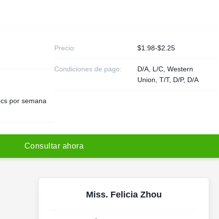
Precio:
$1.98-$2.25
Condiciones de pago:
D/A, L/C, Western
Union, T/T, D/P, D/A
cs por semana
C
o
n
s
u
l
t
a
r
a
h
o
r
a
Miss. Felicia Zhou