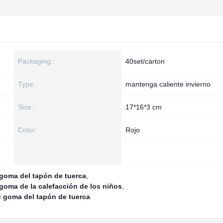
Packaging::
40set/carton
Type::
mantenga caliente invierno
Size::
17*16*3 cm
Color:
Rojo
 goma del tapón de tuerca
,
goma de la calefacción de los niños
,
e goma del tapón de tuerca