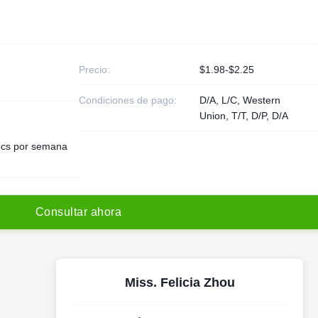
Precio:
$1.98-$2.25
Condiciones de pago:
D/A, L/C, Western
Union, T/T, D/P, D/A
cs por semana
C
o
n
s
u
l
t
a
r
a
h
o
r
a
Miss. Felicia Zhou