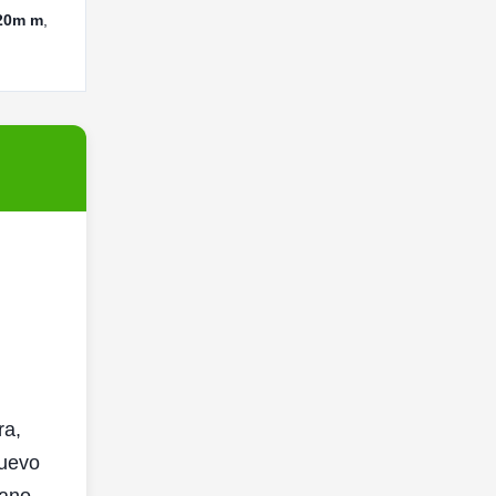
120m m
,
ra,
nuevo