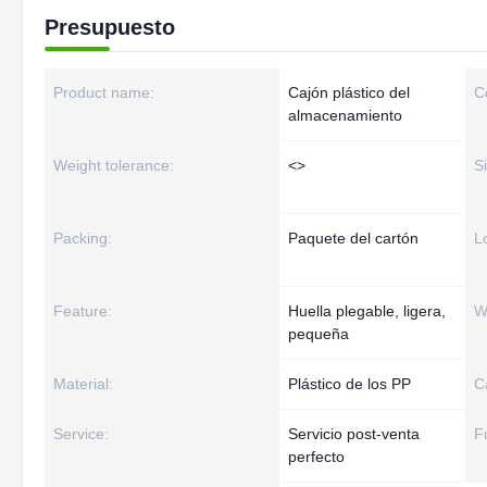
Presupuesto
Product name:
Cajón plástico del
C
almacenamiento
Weight tolerance:
<>
S
Packing:
Paquete del cartón
L
Feature:
Huella plegable, ligera,
W
pequeña
Material:
Plástico de los PP
C
Service:
Servicio post-venta
F
perfecto