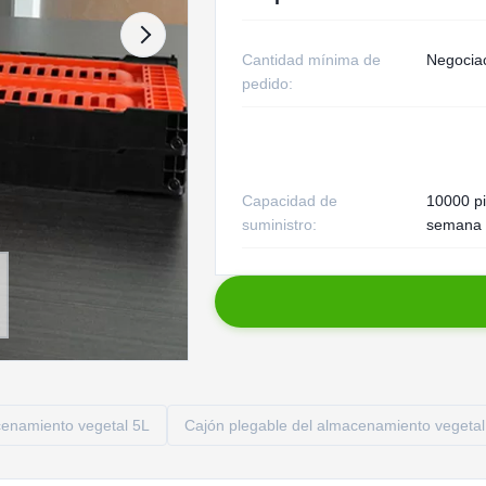
Cantidad mínima de
Negocia
pedido:
Capacidad de
10000 pi
suministro:
semana
cenamiento vegetal 5L
Cajón plegable del almacenamiento vegetal