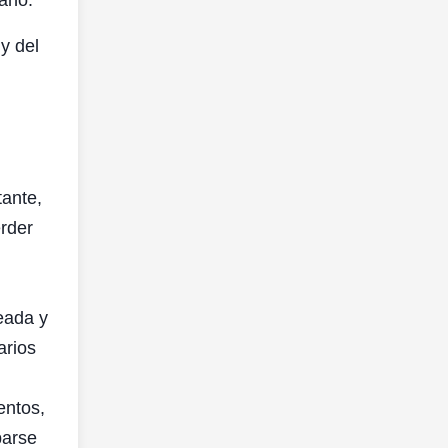
lano.
y del
tante,
rder
eada y
arios
entos,
parse