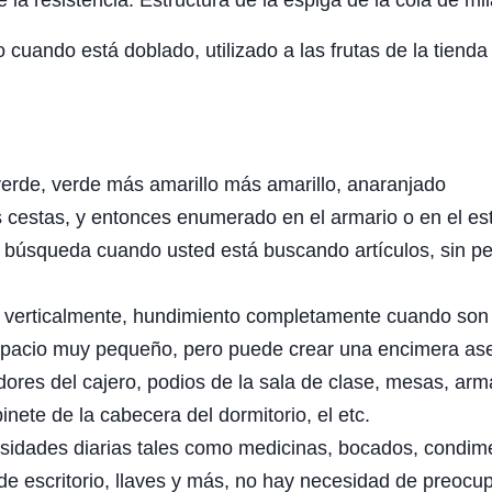
 la resistencia. Estructura de la espiga de la cola de mi
cuando está doblado, utilizado a las frutas de la tienda 
 verde, verde más amarillo más amarillo, anaranjado
s cestas, y entonces enumerado en el armario o en el es
 búsqueda cuando usted está buscando artículos, sin pe
an verticalmente, hundimiento completamente cuando son
spacio muy pequeño, pero puede crear una encimera as
dores del cajero, podios de la sala de clase, mesas, arm
inete de la cabecera del dormitorio, el etc.
sidades diarias tales como medicinas, bocados, condim
 de escritorio, llaves y más, no hay necesidad de preocu