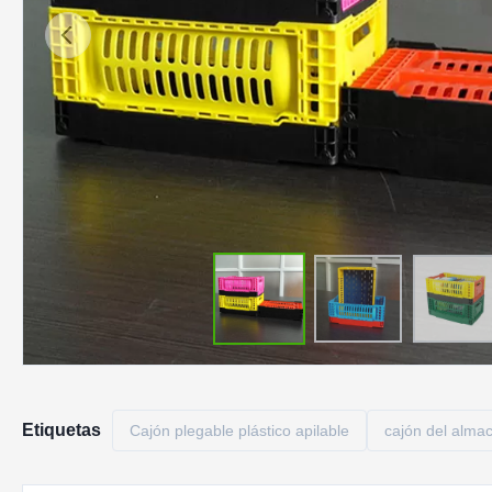
Etiquetas
Cajón plegable plástico apilable
cajón del alma