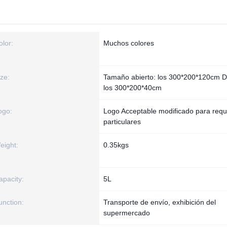
olor:
Muchos colores
ize:
Tamaño abierto: los 300*200*120cm D
los 300*200*40cm
ogo:
Logo Acceptable modificado para requi
particulares
eight:
0.35kgs
apacity:
5L
unction:
Transporte de envío, exhibición del
supermercado