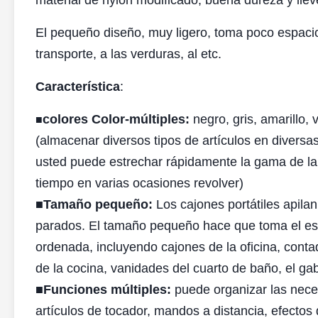
material de nylon modificado, buena dureza y lleve
El pequeño diseño, muy ligero, toma poco espacio 
transporte, a las verduras, al etc.
Característica
:
colores Color-múltiples:
negro, gris, amarillo,
■
(almacenar diversos tipos de artículos en diversa
usted puede estrechar rápidamente la gama de la
tiempo en varias ocasiones revolver)
■
Tamaño pequeño:
Los cajones portátiles apil
parados. El tamaño pequeño hace que toma el e
ordenada, incluyendo cajones de la oficina, conta
de la cocina, vanidades del cuarto de baño, el gab
■
Funciones múltiples:
puede organizar las nece
artículos de tocador, mandos a distancia, efectos