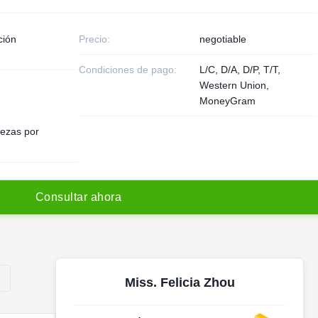
ción
Precio:
negotiable
Condiciones de pago:
L/C, D/A, D/P, T/T,
Western Union,
MoneyGram
ezas por
C
o
n
s
u
l
t
a
r
a
h
o
r
a
Miss. Felicia Zhou