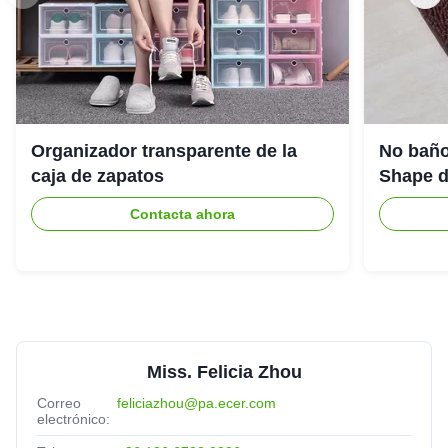
Organizador transparente de la
No baño
caja de zapatos
Shape de
Contacta ahora
Miss. Felicia Zhou
Correo
feliciazhou@pa.ecer.com
electrónico: