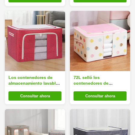
apilables del hogar
Los contenedores de
72L selló los
almacenamiento lavables
contenedores de
del hogar de la tela del
almacenamiento
cubo de Silk Road
Multiescena ultraligero
Consultar ahora
Consultar ahora
Enterprise sellaron
del hogar de la tela del
apilable
cubo