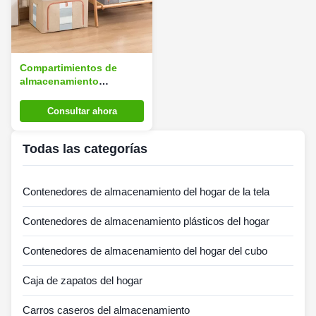
Compartimientos de
almacenamiento
impermeables de la tela
de Multiescena, caja de
Consultar ahora
almacenamiento de
ahorro del espacio 72L
Todas las categorías
Contenedores de almacenamiento del hogar de la tela
Contenedores de almacenamiento plásticos del hogar
Contenedores de almacenamiento del hogar del cubo
Caja de zapatos del hogar
Carros caseros del almacenamiento