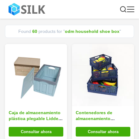
Found
60
products for "
odm household shoe box
"
Caja de almacenamiento
Contenedores de
plástica plegable Lidded
almacenamiento
de Multiescena,
plásticos del hogar de la
totalizadores plegables
decoración de moda los
Consultar ahora
Consultar ahora
lavables con la tapa
30*20*12cm Multiescena