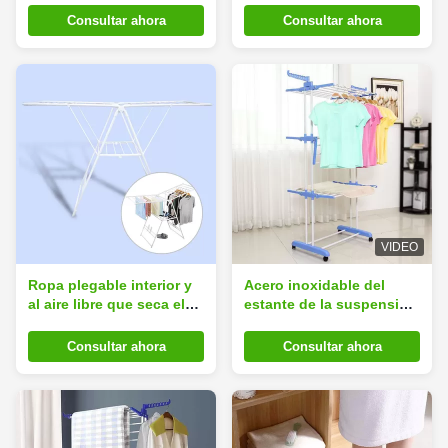
forma 2 capas
inoxidable
Consultar ahora
Consultar ahora
VIDEO
Ropa plegable interior y
Acero inoxidable del
al aire libre que seca el
estante de la suspensión
estante con el cuerpo de
de ropa del plegamiento
acero de la aleación
de la grada del balcón 3
Consultar ahora
Consultar ahora
multifuncional