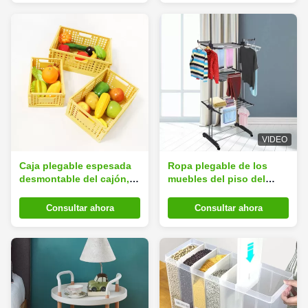
VIDEO
Caja plegable espesada
Ropa plegable de los
desmontable del cajón,
muebles del piso del
envases de plástico
gabinete del zapato que
plegables inodoros
seca el estante
Consultar ahora
Consultar ahora
multifuncional