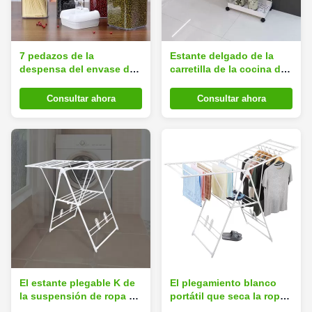
7 pedazos de la
Estante delgado de la
despensa del envase de
carretilla de la cocina de
comida fijan apilable
4 gradas para el peso
transparente amistoso de
ligero reutilizable vegetal
Consultar ahora
Consultar ahora
Eco
fácil instalar
El estante plegable K de
El plegamiento blanco
la suspensión de ropa de
portátil que seca la ropa
la capacidad grande
atormenta el acero