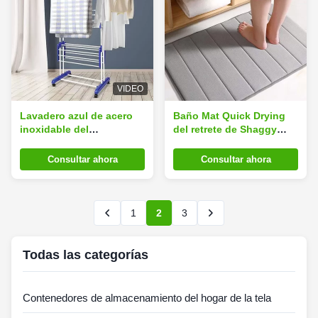
VIDEO
Lavadero azul de acero
Baño Mat Quick Drying
inoxidable del
del retrete de Shaggy
plegamiento de 3 gradas
Memory Foam Non Slip
que seca el estante con
Consultar ahora
Consultar ahora
las alas bilaterales
1
2
3
Todas las categorías
Contenedores de almacenamiento del hogar de la tela